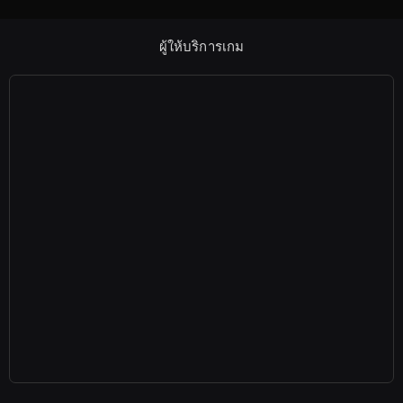
ผู้ให้บริการเกม