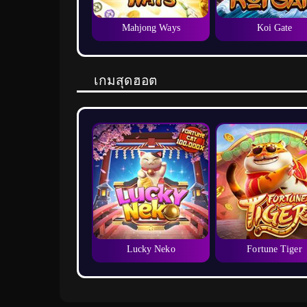
Mahjong Ways
Koi Gate
เกมสุดฮอต
Lucky Neko
Fortune Tiger