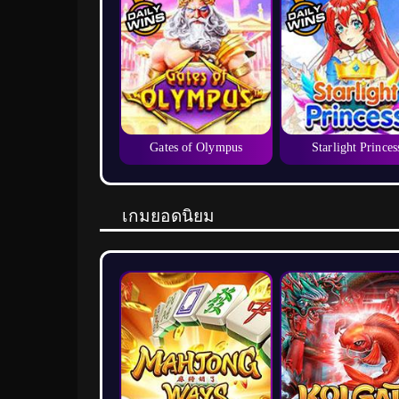
Gates of Olympus
Starlight Princes
เกมยอดนิยม