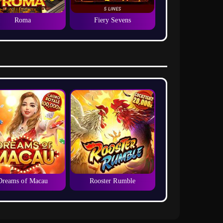
Roma
Fiery Sevens
Dreams of Macau
Rooster Rumble