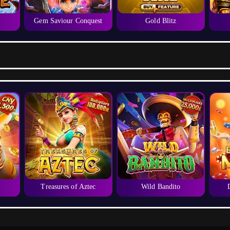
Gem Saviour Conquest
Gold Blitz
Treasures of Aztec
Wild Bandito