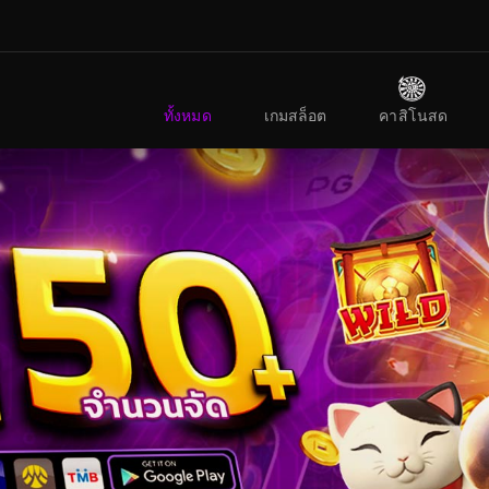
ทั้งหมด
เกมสล็อต
คาสิโนสด