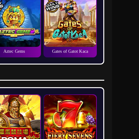
Aztec Gems
Gates of Gatot Kaca