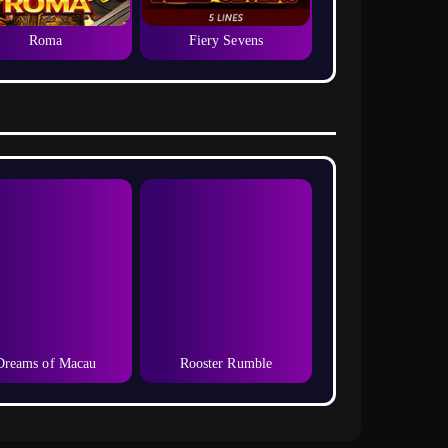
Roma
Fiery Sevens
Dreams of Macau
Rooster Rumble