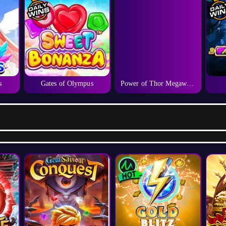
s
Gates of Olympus
Power of Thor Megaways