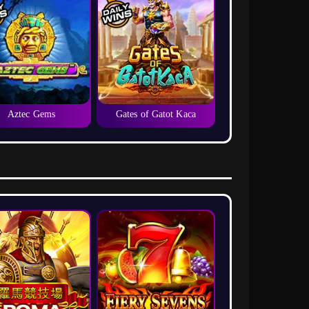
Aztec Gems
Gates of Gatot Kaca