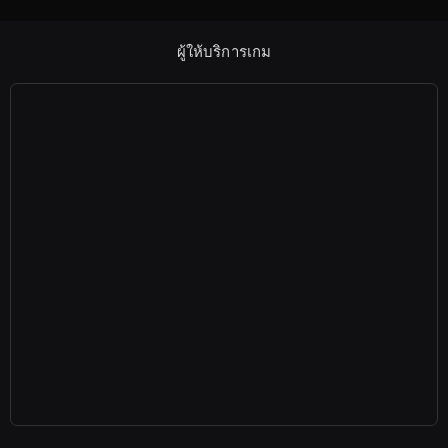
ผู้ให้บริการเกม