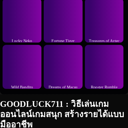
Lucky Neko
Fortune Tiger
Treasures of Aztec
Wild Bandito
Dreams of Macau
Rooster Rumble
GOODLUCK711 : วิธีเล่นเกม
ออนไลน์เกมสนุก สร้างรายได้แบบ
มืออาชีพ