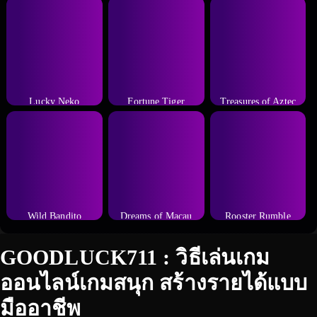
Lucky Neko
Fortune Tiger
Treasures of Aztec
Wild Bandito
Dreams of Macau
Rooster Rumble
GOODLUCK711 : วิธีเล่นเกม
ออนไลน์เกมสนุก สร้างรายได้แบบ
มืออาชีพ