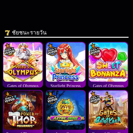
ชัยชนะรายวัน
Gates of Olympus
Starlight Princess
Gates of Olympus