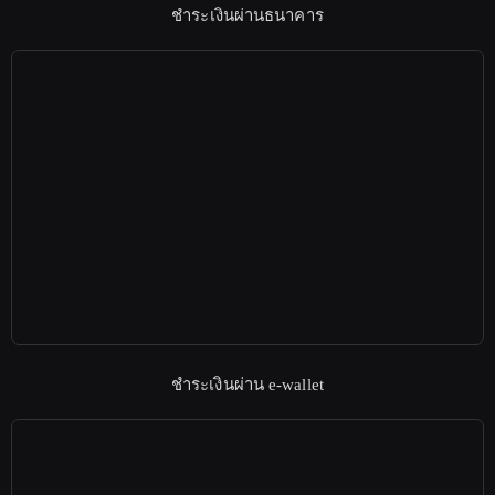
ชำระเงินผ่านธนาคาร
ชำระเงินผ่าน e-wallet