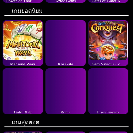
Power of Thor Megaways
Aztec Gems
Gates of Gatot Kaca
เกมยอดนิยม
Mahjong Ways
Koi Gate
Gem Saviour Conquest
Gold Blitz
Roma
Fiery Sevens
เกมสุดฮอต