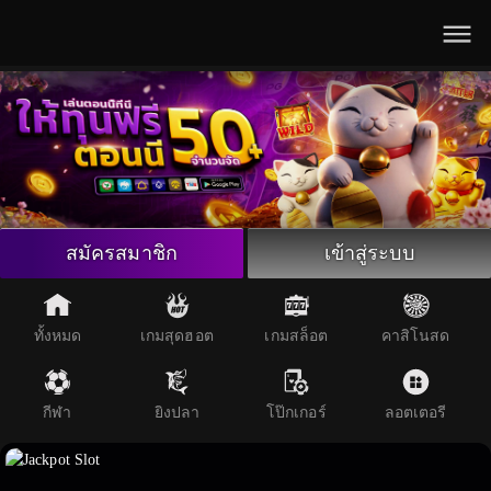
ทั้งหมด
เกมสล็อต
คาสิโนสด
กีฬา
ยิงปลา
ลอตเตอรี
สมัครสมาชิก
เข้าสู่ระบบ
โป๊กเกอร์
Line
ทั้งหมด
เกมสุดฮอต
เกมสล็อต
คาสิโนสด
Telegram
กีฬา
ยิงปลา
โป๊กเกอร์
ลอตเตอรี
แชท