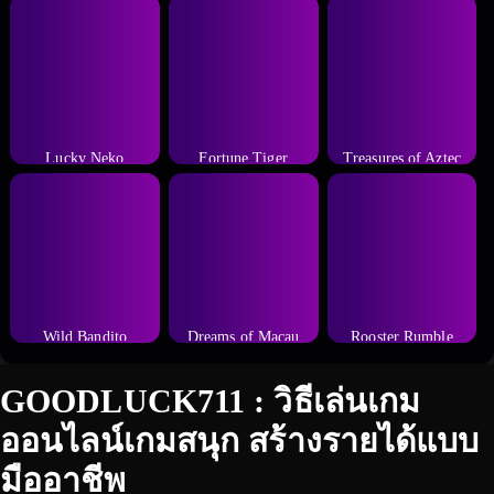
Lucky Neko
Fortune Tiger
Treasures of Aztec
Wild Bandito
Dreams of Macau
Rooster Rumble
GOODLUCK711 : วิธีเล่นเกม
ออนไลน์เกมสนุก สร้างรายได้แบบ
มืออาชีพ