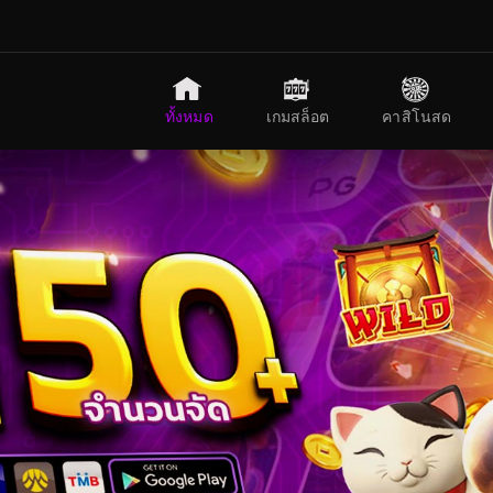
ทั้งหมด
เกมสล็อต
คาสิโนสด