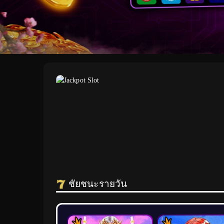
ชัยชนะรายวัน