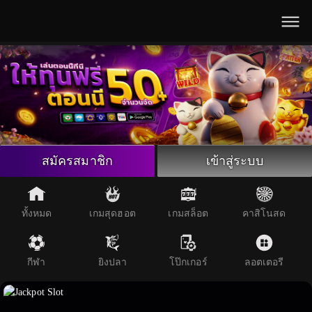
ทั้งหมด
เกมสล็อต
คาสิโนสด
กีฬา
ยิงปลา
ลอตเตอรี
สมัครสมาชิก
เข้าสู่ระบบ
โป๊กเกอร์
Line
ทั้งหมด
เกมสุดฮอต
เกมสล็อต
คาสิโนสด
Telegram
กีฬา
ยิงปลา
โป๊กเกอร์
ลอตเตอรี
แชท