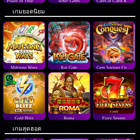
Power of Thor Megaways
Aztec Gems
Gates of Gatot Kaca
เกมยอดนิยม
Mahjong Ways
Koi Gate
Gem Saviour Conquest
Gold Blitz
Roma
Fiery Sevens
เกมสุดฮอต