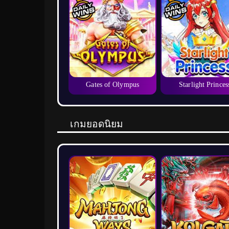
Gates of Olympus
Starlight Princes
เกมยอดนิยม