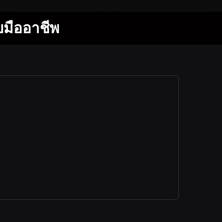
บมืออาชีพ