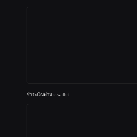
ชำระเงินผ่าน e-wallet