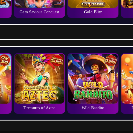
Gem Saviour Conquest
Gold Blitz
Treasures of Aztec
Wild Bandito