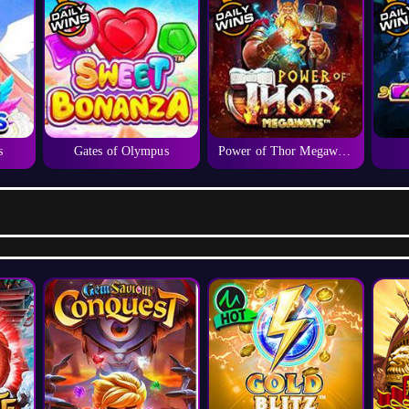
s
Gates of Olympus
Power of Thor Megaways