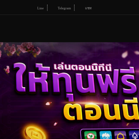
Line
Telegram
แชท