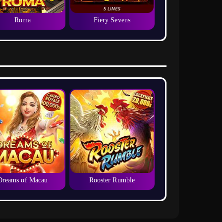
Roma
Fiery Sevens
Dreams of Macau
Rooster Rumble