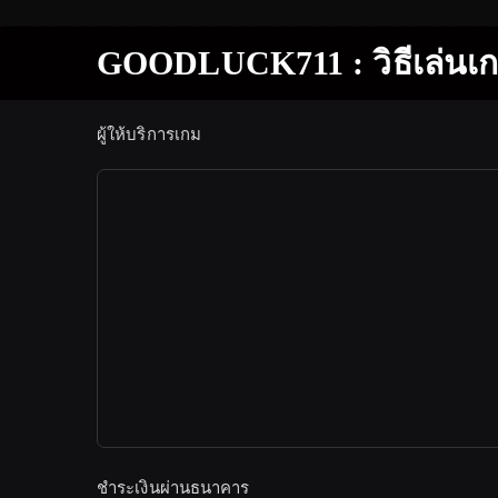
GOODLUCK711 : วิธีเล่นเก
ผู้ให้บริการเกม
ชำระเงินผ่านธนาคาร