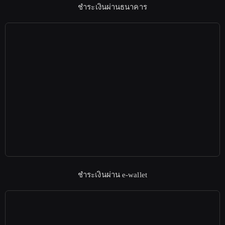
ชำระเงินผ่านธนาคาร
ชำระเงินผ่าน e-wallet