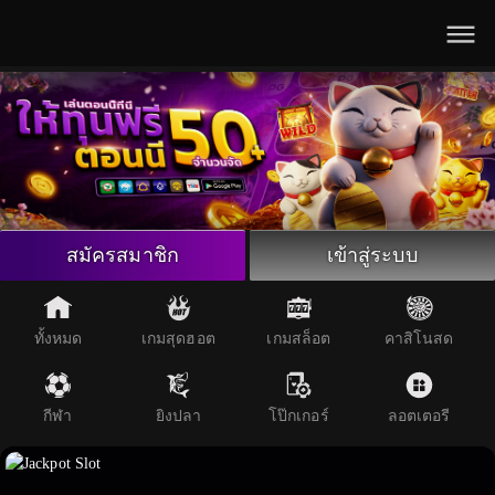
ทั้งหมด
เกมสล็อต
คาสิโนสด
กีฬา
ยิงปลา
ลอตเตอรี
สมัครสมาชิก
เข้าสู่ระบบ
โป๊กเกอร์
Line
ทั้งหมด
เกมสุดฮอต
เกมสล็อต
คาสิโนสด
Telegram
กีฬา
ยิงปลา
โป๊กเกอร์
ลอตเตอรี
แชท