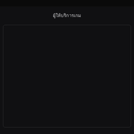
ผู้ให้บริการเกม