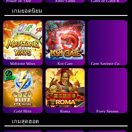
Power of Thor Megaways
Aztec Gems
Gates of Gatot Kaca
เกมยอดนิยม
Mahjong Ways
Koi Gate
Gem Saviour Conquest
Gold Blitz
Roma
Fiery Sevens
เกมสุดฮอต