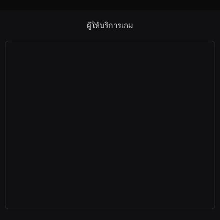
ผู้ให้บริการเกม