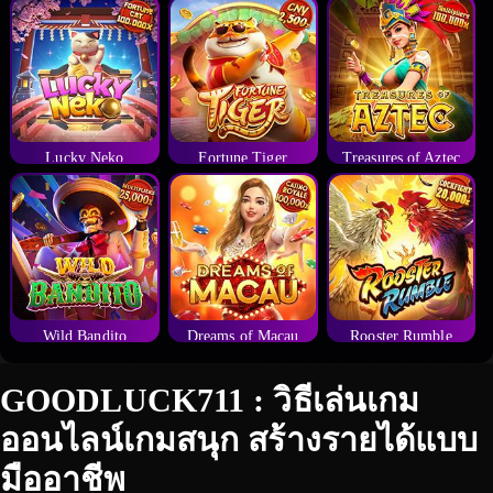
Lucky Neko
Fortune Tiger
Treasures of Aztec
Wild Bandito
Dreams of Macau
Rooster Rumble
GOODLUCK711 : วิธีเล่นเกม
ออนไลน์เกมสนุก สร้างรายได้แบบ
มืออาชีพ