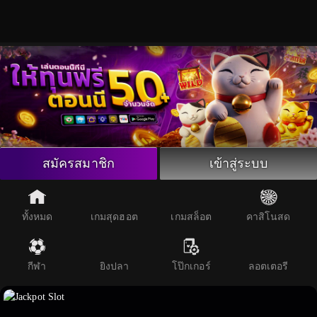
ทั้งหมด
เกมสล็อต
คาสิโนสด
กีฬา
ยิงปลา
ลอตเตอรี
สมัครสมาชิก
เข้าสู่ระบบ
โป๊กเกอร์
Line
ทั้งหมด
เกมสุดฮอต
เกมสล็อต
คาสิโนสด
Telegram
กีฬา
ยิงปลา
โป๊กเกอร์
ลอตเตอรี
แชท