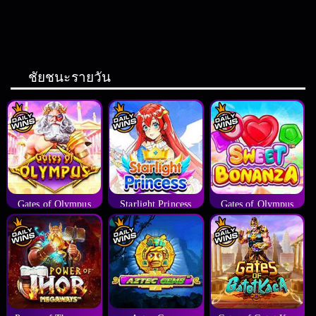
ชัยชนะรายวัน
Gates of Olympus
Starlight Princess
Gates of Olympus