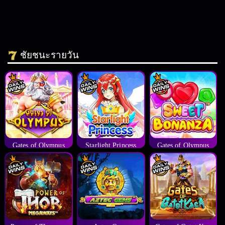
ชัยชนะรายวัน
Gates of Olympus
Starlight Princess
Gates of Olympus