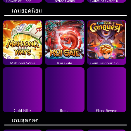
Power of Thor Megaways
Aztec Gems
Gates of Gatot Kaca
เกมยอดนิยม
Mahjong Ways
Koi Gate
Gem Saviour Conquest
Gold Blitz
Roma
Fiery Sevens
เกมสุดฮอต