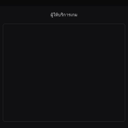
ผู้ให้บริการเกม