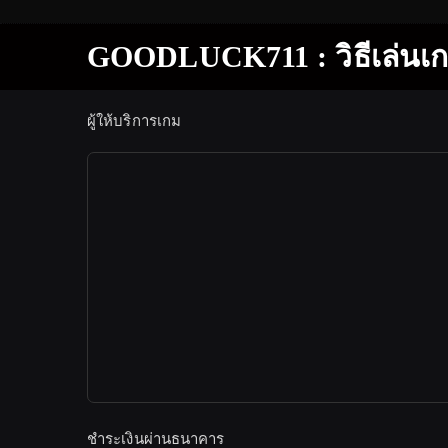
GOODLUCK711 : วิธีเล่นเก
ผู้ให้บริการเกม
ชำระเงินผ่านธนาคาร