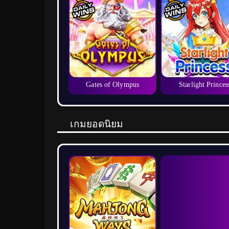
Gates of Olympus
Starlight Princes
เกมยอดนิยม