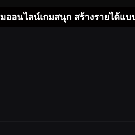
มออนไลน์เกมสนุก สร้างรายได้แบ