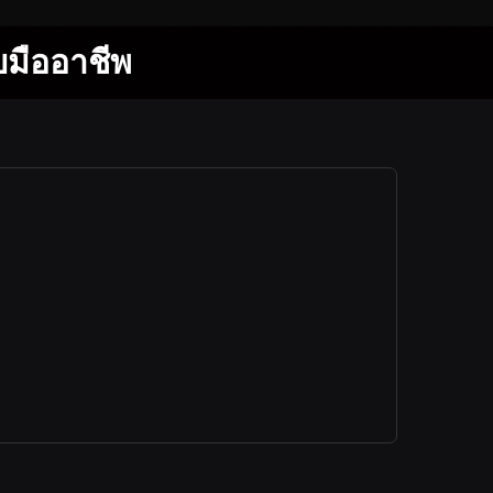
บมืออาชีพ