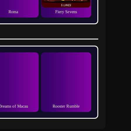
Roma
Fiery Sevens
Dreams of Macau
Rooster Rumble