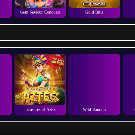
Gem Saviour Conquest
Gold Blitz
Treasures of Aztec
Wild Bandito