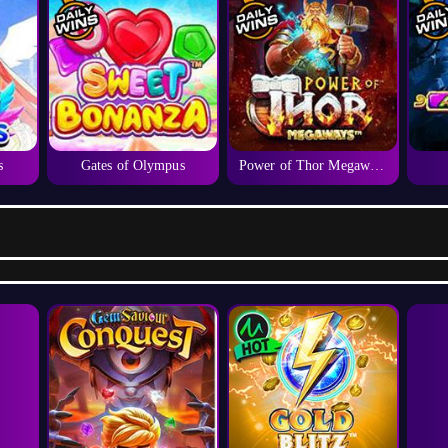
s
Gates of Olympus
Power of Thor Megaways