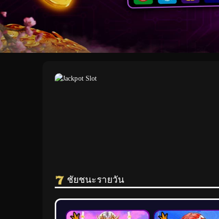
ชัยชนะรายวัน