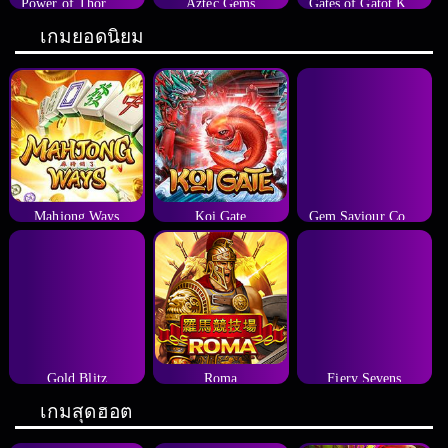
Power of Thor Megaways
Aztec Gems
Gates of Gatot Kaca
เกมยอดนิยม
Mahjong Ways
Koi Gate
Gem Saviour Conquest
Gold Blitz
Roma
Fiery Sevens
เกมสุดฮอต