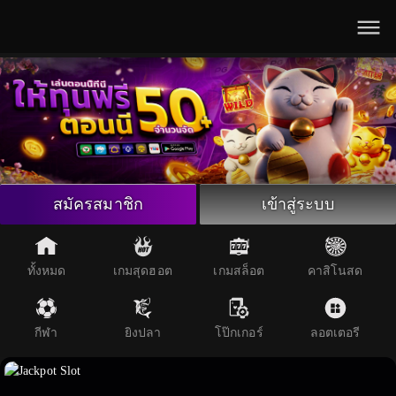
ทั้งหมด
เกมสล็อต
คาสิโนสด
กีฬา
ยิงปลา
ลอตเตอรี
สมัครสมาชิก
เข้าสู่ระบบ
โป๊กเกอร์
Line
ทั้งหมด
เกมสุดฮอต
เกมสล็อต
คาสิโนสด
Telegram
กีฬา
ยิงปลา
โป๊กเกอร์
ลอตเตอรี
แชท