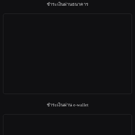
ชำระเงินผ่านธนาคาร
ชำระเงินผ่าน e-wallet