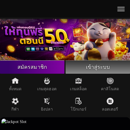
ทั้งหมด
เกมสล็อต
คาสิโนสด
กีฬา
ยิงปลา
ลอตเตอรี
สมัครสมาชิก
เข้าสู่ระบบ
โป๊กเกอร์
Line
ทั้งหมด
เกมสุดฮอต
เกมสล็อต
คาสิโนสด
Telegram
กีฬา
ยิงปลา
โป๊กเกอร์
ลอตเตอรี
แชท