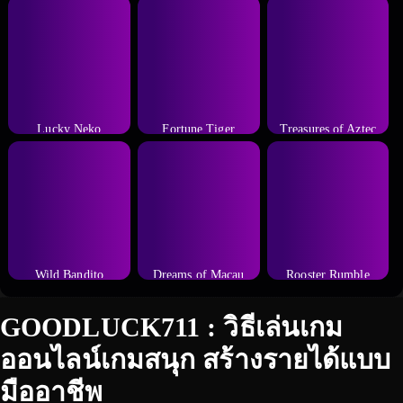
Lucky Neko
Fortune Tiger
Treasures of Aztec
Wild Bandito
Dreams of Macau
Rooster Rumble
GOODLUCK711 : วิธีเล่นเกม
ออนไลน์เกมสนุก สร้างรายได้แบบ
มืออาชีพ