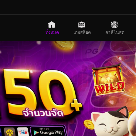
ทั้งหมด
เกมสล็อต
คาสิโนสด