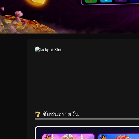
ชัยชนะรายวัน