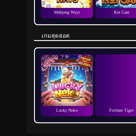
Mahjong Ways
Koi Gate
เกมสุดฮอต
Lucky Neko
Fortune Tiger