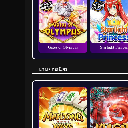
Gates of Olympus
Starlight Princes
เกมยอดนิยม