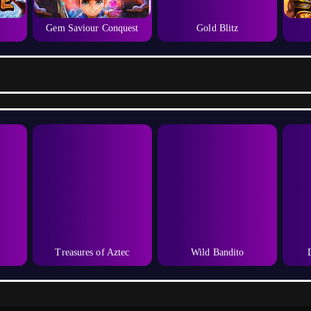
Gem Saviour Conquest
Gold Blitz
Treasures of Aztec
Wild Bandito