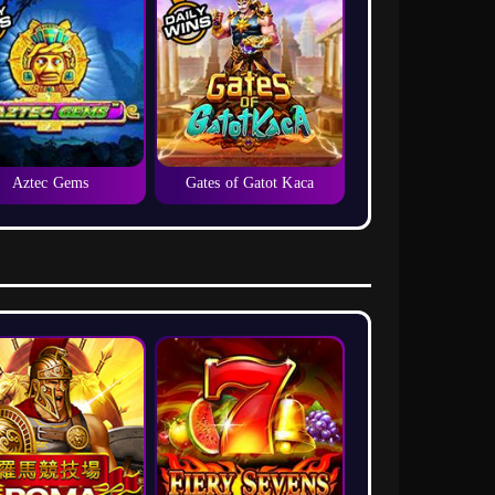
Aztec Gems
Gates of Gatot Kaca