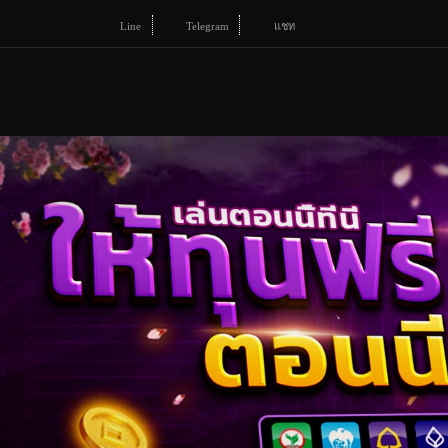
Line
Telegram
แชท