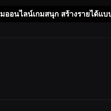
มออนไลน์เกมสนุก สร้างรายได้แบ