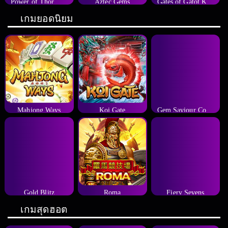
Power of Thor Megaways
Aztec Gems
Gates of Gatot Kaca
เกมยอดนิยม
Mahjong Ways
Koi Gate
Gem Saviour Conquest
Gold Blitz
Roma
Fiery Sevens
เกมสุดฮอต