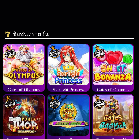
ชัยชนะรายวัน
Gates of Olympus
Starlight Princess
Gates of Olympus