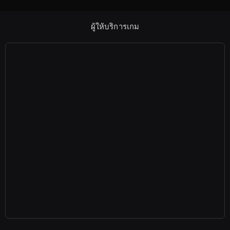
ผู้ให้บริการเกม