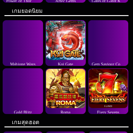
Power of Thor Megaways
Aztec Gems
Gates of Gatot Kaca
เกมยอดนิยม
Mahjong Ways
Koi Gate
Gem Saviour Conquest
Gold Blitz
Roma
Fiery Sevens
เกมสุดฮอต