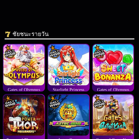
ชัยชนะรายวัน
Gates of Olympus
Starlight Princess
Gates of Olympus