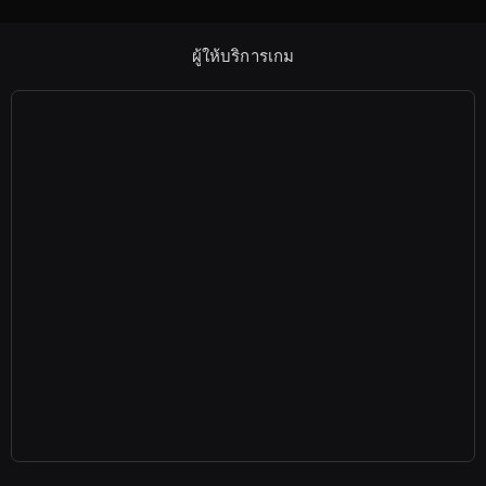
ผู้ให้บริการเกม