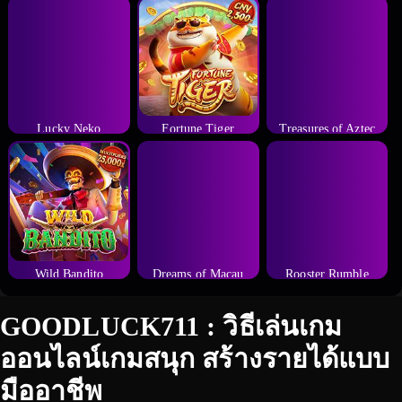
Lucky Neko
Fortune Tiger
Treasures of Aztec
Wild Bandito
Dreams of Macau
Rooster Rumble
GOODLUCK711 : วิธีเล่นเกม
ออนไลน์เกมสนุก สร้างรายได้แบบ
มืออาชีพ