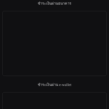
ชำระเงินผ่านธนาคาร
ชำระเงินผ่าน e-wallet