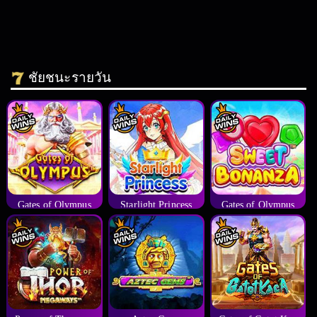
ชัยชนะรายวัน
Gates of Olympus
Starlight Princess
Gates of Olympus