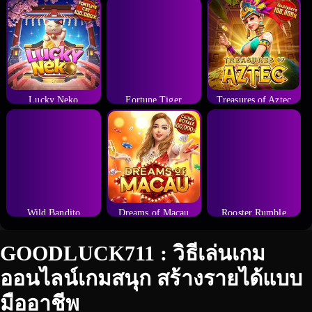
Lucky Neko
Fortune Tiger
Treasures of Aztec
Wild Bandito
Dreams of Macau
Rooster Rumble
GOODLUCK711 : วิธีเล่นเกม
ออนไลน์เกมสนุก สร้างรายได้แบบ
มืออาชีพ