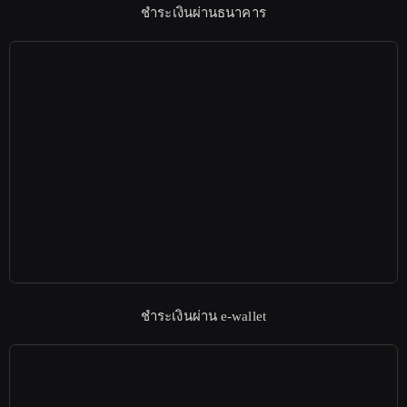
ชำระเงินผ่านธนาคาร
ชำระเงินผ่าน e-wallet