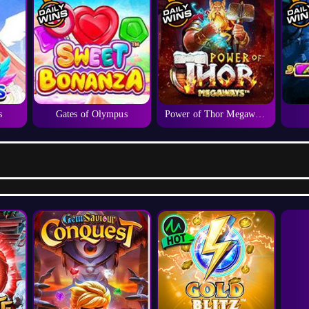
s
Gates of Olympus
Power of Thor Megaways