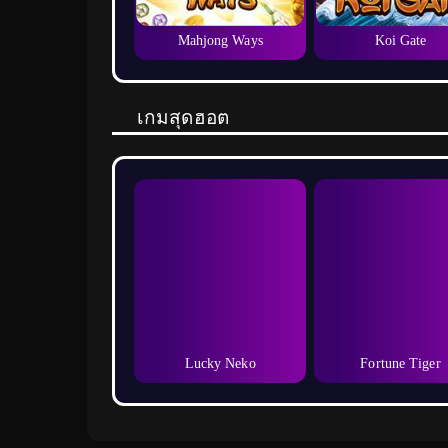
Mahjong Ways
Koi Gate
เกมสุดฮอต
Lucky Neko
Fortune Tiger