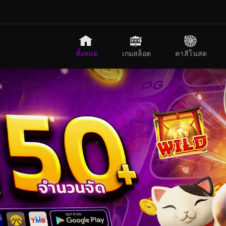
ทั้งหมด
เกมสล็อต
คาสิโนสด