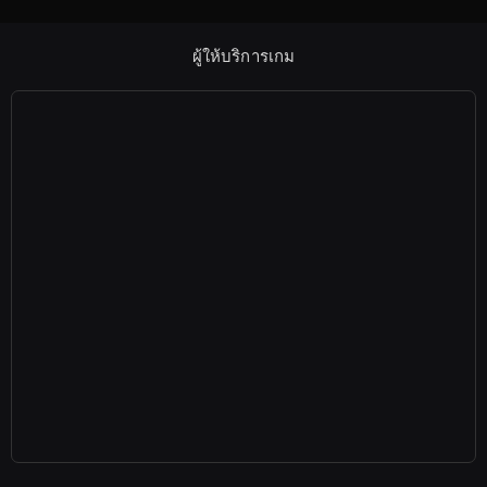
ผู้ให้บริการเกม