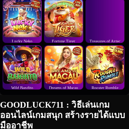
Lucky Neko
Fortune Tiger
Treasures of Aztec
Wild Bandito
Dreams of Macau
Rooster Rumble
GOODLUCK711 : วิธีเล่นเกม
ออนไลน์เกมสนุก สร้างรายได้แบบ
มืออาชีพ