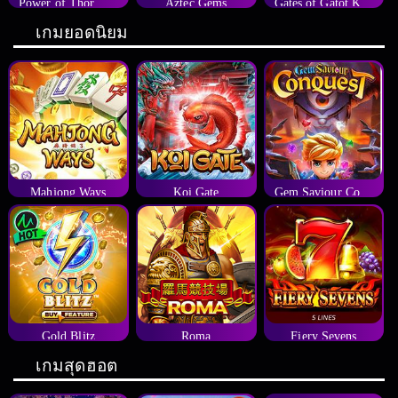
Power of Thor Megaways
Aztec Gems
Gates of Gatot Kaca
เกมยอดนิยม
Mahjong Ways
Koi Gate
Gem Saviour Conquest
Gold Blitz
Roma
Fiery Sevens
เกมสุดฮอต