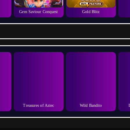
Gem Saviour Conquest
Gold Blitz
Treasures of Aztec
Wild Bandito