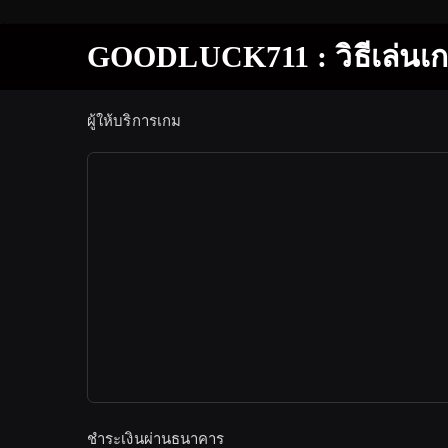
GOODLUCK711 : วิธีเล่นเก
ผู้ให้บริการเกม
ชำระเงินผ่านธนาคาร