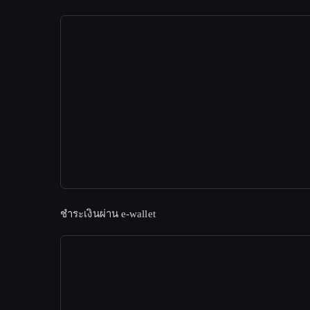
ชำระเงินผ่าน e-wallet