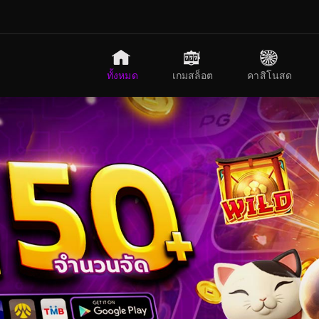
ทั้งหมด
เกมสล็อต
คาสิโนสด