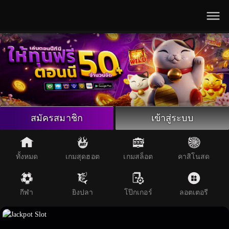
ทั้งหมด
เกมสล็อต
คาสิโนสด
กีฬา
ยิงปลา
ลอตเตอรี
สมัครสมาชิก
เข้าสู่ระบบ
โป๊กเกอร์
Line
ทั้งหมด
เกมสุดฮอต
เกมสล็อต
คาสิโนสด
Telegram
กีฬา
ยิงปลา
โป๊กเกอร์
ลอตเตอรี
แชท