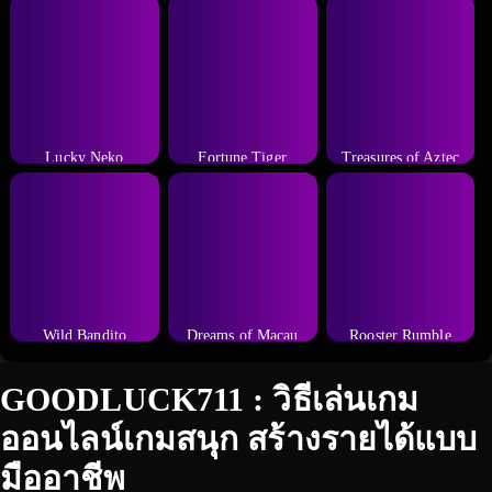
Lucky Neko
Fortune Tiger
Treasures of Aztec
Wild Bandito
Dreams of Macau
Rooster Rumble
GOODLUCK711 : วิธีเล่นเกม
ออนไลน์เกมสนุก สร้างรายได้แบบ
มืออาชีพ