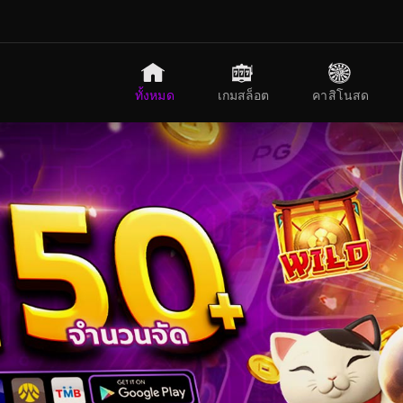
ทั้งหมด
เกมสล็อต
คาสิโนสด