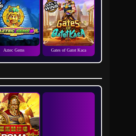
Aztec Gems
Gates of Gatot Kaca