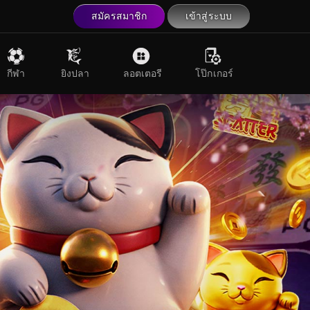
สมัครสมาชิก
เข้าสู่ระบบ
กีฬา
ยิงปลา
ลอตเตอรี
โป๊กเกอร์