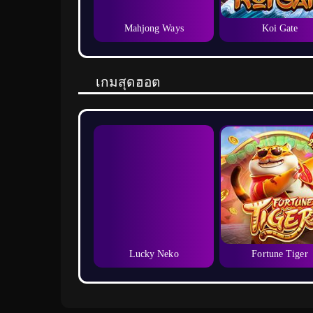
Mahjong Ways
Koi Gate
เกมสุดฮอต
Lucky Neko
Fortune Tiger