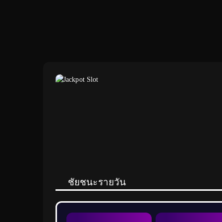
ชัยชนะรายวัน