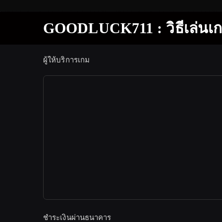
GOODLUCK711 : วิธีเล่นเก
ผู้ให้บริการเกม
ชำระเงินผ่านธนาคาร