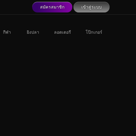
สมัครสมาชิก
เข้าสู่ระบบ
กีฬา
ยิงปลา
ลอตเตอรี
โป๊กเกอร์