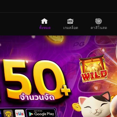
ทั้งหมด
เกมสล็อต
คาสิโนสด