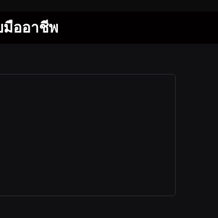
บมืออาชีพ