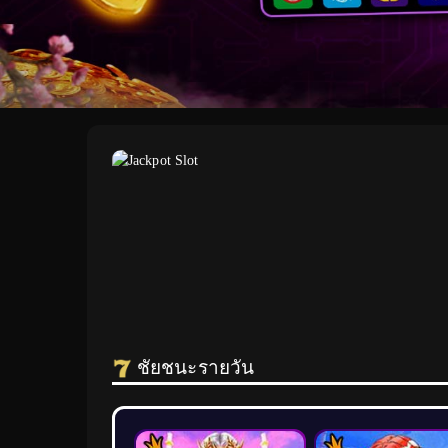
ชัยชนะรายวัน