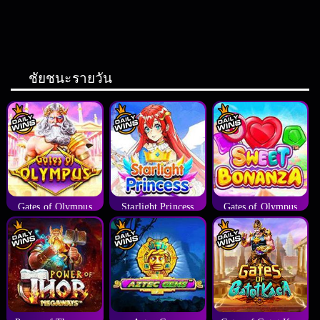
ชัยชนะรายวัน
Gates of Olympus
Starlight Princess
Gates of Olympus