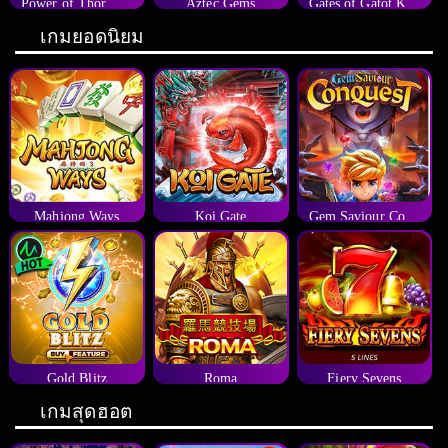
Power of Thor Megaways
Aztec Gems
Gates of Gatot Kaca
เกมยอดนิยม
Mahjong Ways
Koi Gate
Gem Saviour Conquest
Gold Blitz
Roma
Fiery Sevens
เกมสุดฮอต