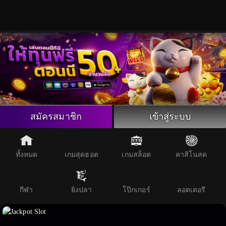
ทั้งหมด
เกมสล็อต
คาสิโนสด
กีฬา
ยิงปลา
ลอตเตอรี
สมัครสมาชิก
เข้าสู่ระบบ
โป๊กเกอร์
Line
ทั้งหมด
เกมสุดฮอต
เกมสล็อต
คาสิโนสด
Telegram
กีฬา
ยิงปลา
โป๊กเกอร์
ลอตเตอรี
แชท