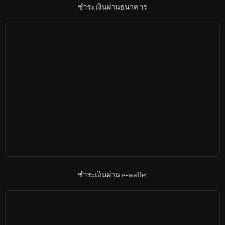
ชำระเงินผ่านธนาคาร
ชำระเงินผ่าน e-wallet