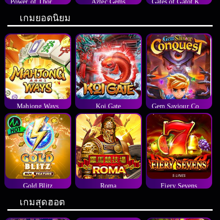
Power of Thor Megaways
Aztec Gems
Gates of Gatot Kaca
เกมยอดนิยม
Mahjong Ways
Koi Gate
Gem Saviour Conquest
Gold Blitz
Roma
Fiery Sevens
เกมสุดฮอต