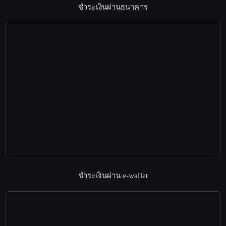
ชำระเงินผ่านธนาคาร
ชำระเงินผ่าน e-wallet