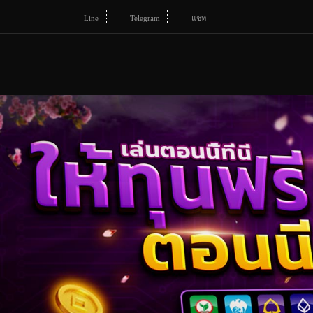
Line
Telegram
แชท