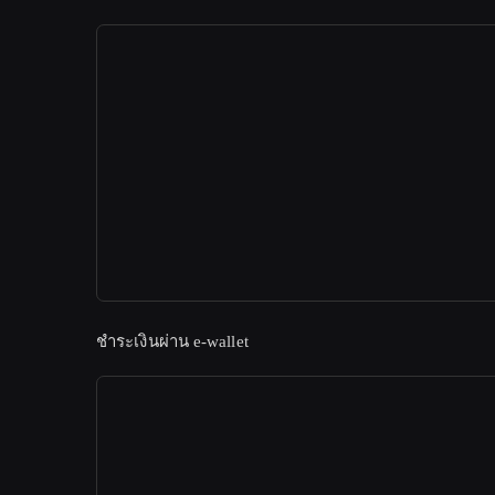
ชำระเงินผ่าน e-wallet