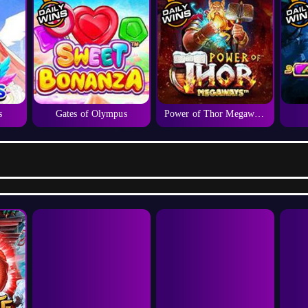
s
Gates of Olympus
Power of Thor Megaways