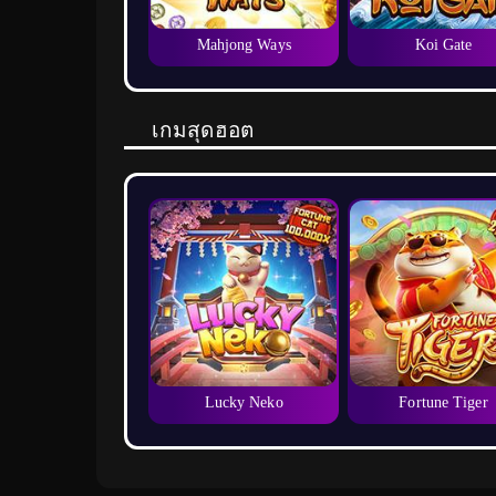
Mahjong Ways
Koi Gate
เกมสุดฮอต
Lucky Neko
Fortune Tiger