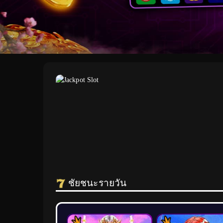
ชัยชนะรายวัน