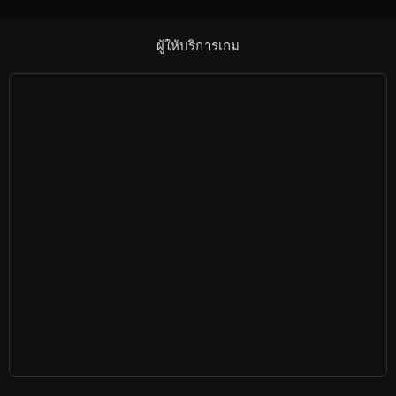
ผู้ให้บริการเกม