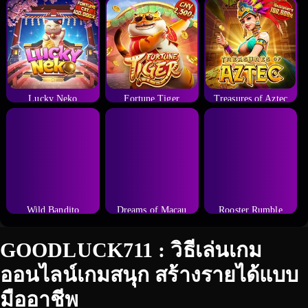
Lucky Neko
Fortune Tiger
Treasures of Aztec
Wild Bandito
Dreams of Macau
Rooster Rumble
GOODLUCK711 : วิธีเล่นเกม
ออนไลน์เกมสนุก สร้างรายได้แบบ
มืออาชีพ