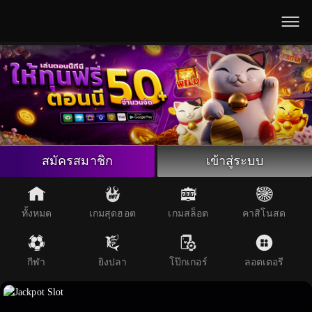
ทั้งหมด
เกมสล็อต
คาสิโนสด
กีฬา
ยิงปลา
ลอตเตอรี
สมัครสมาชิก
เข้าสู่ระบบ
โป๊กเกอร์
Line
ทั้งหมด
เกมสุดฮอต
เกมสล็อต
คาสิโนสด
Telegram
กีฬา
ยิงปลา
โป๊กเกอร์
ลอตเตอรี
แชท