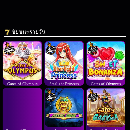
ชัยชนะรายวัน
Gates of Olympus
Starlight Princess
Gates of Olympus