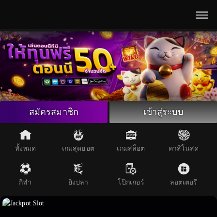
ทั้งหมด
เกมสล็อต
คาสิโนสด
กีฬา
ยิงปลา
ลอตเตอรี
สมัครสมาชิก
เข้าสู่ระบบ
โป๊กเกอร์
Line
ทั้งหมด
เกมสุดฮอต
เกมสล็อต
คาสิโนสด
Telegram
กีฬา
ยิงปลา
โป๊กเกอร์
ลอตเตอรี
แชท