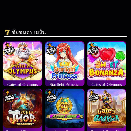
ชัยชนะรายวัน
Gates of Olympus
Starlight Princess
Gates of Olympus