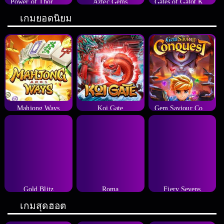
Power of Thor Megaways
Aztec Gems
Gates of Gatot Kaca
เกมยอดนิยม
Mahjong Ways
Koi Gate
Gem Saviour Conquest
Gold Blitz
Roma
Fiery Sevens
เกมสุดฮอต